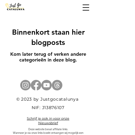
Binnenkort staan hier
blogposts
Kom later terug of verken andere
categorieën in deze blog.
© 2023 by Justgocatalunya
NIF: J13876107
Schrijf je ook in voor onze
Nieuwsbrief
Deze website bevat affiliate links.
Wanneer je via onze links boekt ontvangen wij mogelijk een