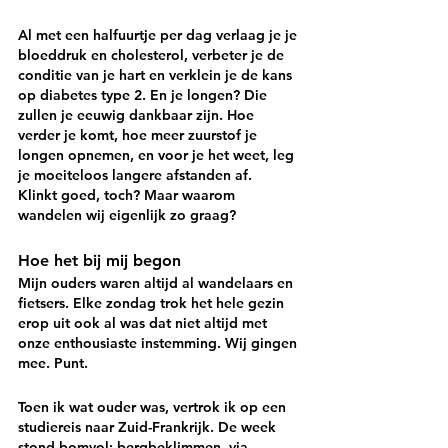
Al met een halfuurtje per dag verlaag je je 
bloeddruk en cholesterol, verbeter je de 
conditie van je hart en verklein je de kans 
op diabetes type 2. En je longen? Die 
zullen je eeuwig dankbaar zijn. Hoe 
verder je komt, hoe meer zuurstof je 
longen opnemen, en voor je het weet, leg 
je moeiteloos langere afstanden af.
Klinkt goed, toch? Maar waarom 
wandelen wij eigenlijk zo graag?
Hoe het bij mij begon
Mijn ouders waren altijd al wandelaars en 
fietsers. Elke zondag trok het hele gezin 
erop uit ook al was dat niet altijd met 
onze enthousiaste instemming. Wij gingen 
mee. Punt.
Toen ik wat ouder was, vertrok ik op een 
studiereis naar Zuid-Frankrijk. De week 
stond bomvol: bergbeklimmen, via 