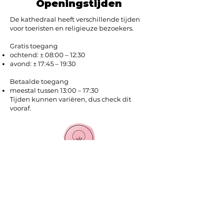
Openingstijden
De kathedraal heeft verschillende tijden
voor toeristen en religieuze bezoekers.
Gratis toegang
ochtend: ± 08:00 – 12:30
avond: ± 17:45 – 19:30
Betaalde toegang
meestal tussen 13:00 – 17:30
Tijden kunnen variëren, dus check dit
vooraf.
Beste tips
Ga vroeg voor gratis toegang
Zo bespaar je geld.
Draag gepaste kleding
Het is een religieuze plek.
Bezoek de kloostertuin