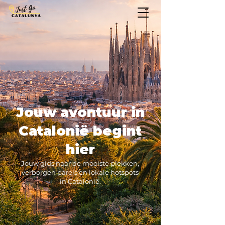
Jouw avontuur in
Catalonië begint
hier
Jouw gids naar de mooiste plekken,
verborgen parels en lokale hotspots
in Catalonië.