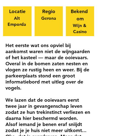
Locatie
Regio
Bekend 
Alt 
Gerona
om
Emporda 
Wijn & 
Casino
Het eerste wat ons opviel bij 
aankomst waren niet de wijngaarden 
of het kasteel — maar de ooievaars. 
Overal in de bomen zaten nesten en 
vlogen ze rustig heen en weer. Bij de 
parkeerplaats stond een groot 
informatiebord met uitleg over de 
vogels.
We lazen dat de ooievaars eerst 
twee jaar in gevangenschap leven 
zodat ze hun trekinstinct verliezen en 
daarna hier beschermd worden. 
Alsof iemand je benen eraf sniijdt 
zodat je je huis niet meer uitkomt... 