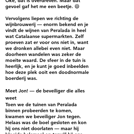
Oke, dat is overdreven. Maar dat 
gevoel gaf het me een beetje. 😄
Vervolgens liepen we richting de 
wijnbrouwerij — enorm bekend en je 
vindt de wijnen van Peralada in heel 
wat Catalaanse supermarkten. Zelf 
proeven zat er voor ons niet in, want 
we dronken allebei even niet. Maar 
doorheen wandelen was zeker de 
moeite waard. De sfeer in de tuin is 
heerlijk, en je kunt je goed inbeelden 
hoe deze plek ooit een doodnormale 
boerderij was.
Meet Jon! — de beveiliger die alles 
weet
Toen we de tuinen van Peralada 
binnen probeerden te komen, 
kwamen we beveiliger Jon tegen. 
Helaas was de boel gesloten en kon 
hij ons niet doorlaten — maar hij 