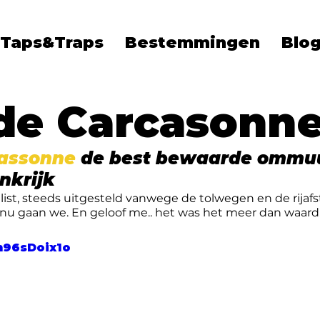
Taps&Traps
Bestemmingen
Blo
 de Carcasonn
cassonne
 de best bewaarde ommu
nkrijk
ist, steeds uitgesteld vanwege de tolwegen en de rijafst
 nu gaan we. En geloof me.. het was het meer dan waard
Ih96sDoix1o