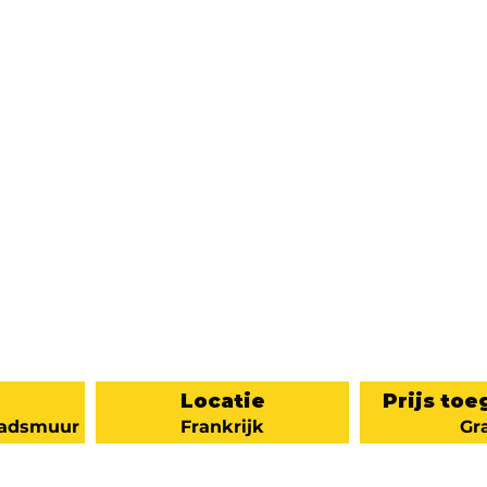
Locatie
Prijs toe
tadsmuur
Frankrijk
Gra