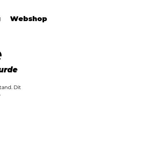
g
Webshop
e
urde 
and. Dit 
.