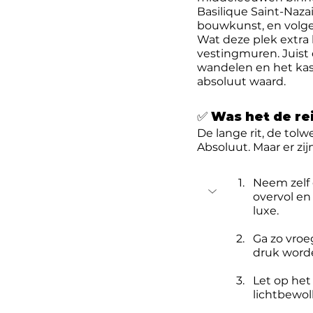
Basilique Saint-Naza
bouwkunst, en volge
Wat deze plek extra
vestingmuren. Juist 
wandelen en het kast
absoluut waard.
✅ Was het de re
De lange rit, de tol
Absoluut. Maar er zi
Neem zelf 
overvol en 
luxe.
Ga zo vroe
druk worde
Let op het
lichtbewol