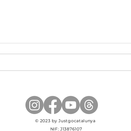
Peralada
La 
Mon
© 2023 by Justgocatalunya
NIF: J13876107