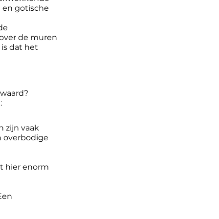
 en gotische 
de 
 over de muren 
is dat het 
 waard? 
:
 zijn vaak 
en overbodige 
t hier enorm 
Een 