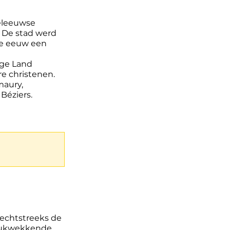
deleeuwse 
 De stad werd 
e eeuw een 
ige Land 
e christenen. 
maury, 
Béziers. 
rechtstreeks de 
rukwekkende 