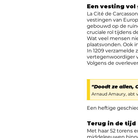
Een vesting vol
La Cité de Carcasson
vestingen van Europ
gebouwd op de ruïne
cruciale rol tijdens
Wat veel mensen niet
plaatsvonden. Ook in
In 1209 verzamelde z
vertegenwoordiger va
Volgens de overleve
"Doodt ze allen, 
Arnaud Amaury, abt v
Een heftige geschie
Terug in de tijd
Met haar 52 torens e
middeleeuwen binne