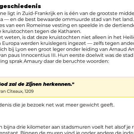
 geschiedenis
ne ligt in Zuid-Frankrijk en is één van de grootste mid
a — en de best bewaarde ommuurde stad van het land.
s van een Romeinse vesting en speelde in de dertiend
 de kruistochten tegen de Katharen.
 weten, is dat deze kruistochten niet alleen in het Heil
 Europa werden kruislegers ingezet — zelfs tegen ander
ich bij Lyon een groot leger onder leiding van Arnaud A
n paus Innocentius III. Hun eerste doelwit was de stad 
ring sprak Amaury daar de beruchte woorden:
God zal de Zijnen herkennen."
an Cîteaux, 1209
denis die je bezoek net wat meer gewicht geeft.
n bijna drie kilometer aan stadsmuren voelt het alsof je 
nstapt. Binnen de muren vind je onder andere de ind