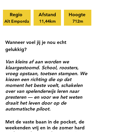
Regio 
Afstand
Hoogte 
Alt Emporda
11,44km
712m
Wanneer voel jij je nou echt 
gelukkig? 
Van kleins af aan worden we 
klaargestoomd. School, roosters, 
vroeg opstaan, toetsen stampen. We 
kiezen een richting die op dat 
moment het beste voelt, schakelen 
over van spelenderwijs leren naar 
presteren — en voor we het weten 
draait het leven door op de 
automatische piloot.
Met de vaste baan in de pocket, de 
weekenden vrij en in de zomer hard 